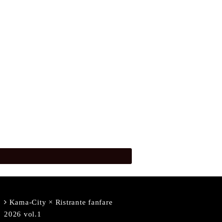
Kama-City × Ristrante fanfare
2026 vol.1