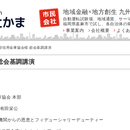
地域金融×地方創生 九州
自動運転試験場、地域通貨、サー
福岡県嘉麻市で試し、各自治体の
事業案内
会社概要
よく
部信用金庫協会様 総会基調講演
総会基調講演
協会 本部
 有田栄公
機関からの恩恵とフィデューシャリーデューティー