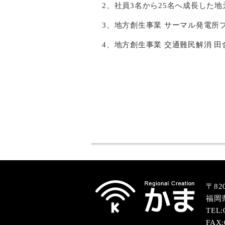
2、社員3名から25名へ成長した
3、地方創生事業 サーマル発電所
4、地方創生事業 交通難民解消 
〒820
福岡
TEL:
FAX: