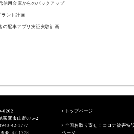
地元信用金庫からのバックアップ
プラント計画
田舎の配車アプリ実証実験計画
-0202
トップページ
県嘉麻市山野875-2
0948-42-1777
全国お取り寄せ！コロナ被害特
0948-42-1778
ページ