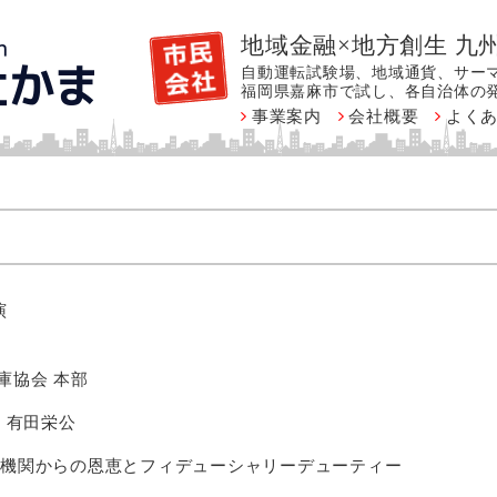
地域金融×地方創生 九州
自動運転試験場、地域通貨、サー
福岡県嘉麻市で試し、各自治体の
事業案内
会社概要
よく
演
庫協会 本部
 有田栄公
融機関からの恩恵とフィデューシャリーデューティー