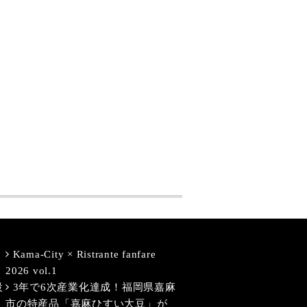
Kama-City × Ristrante fanfare
2026 vol.1
設
3年で6次産業化達成！福岡県嘉麻
市の特産品「嘉麻ひすい大豆」が